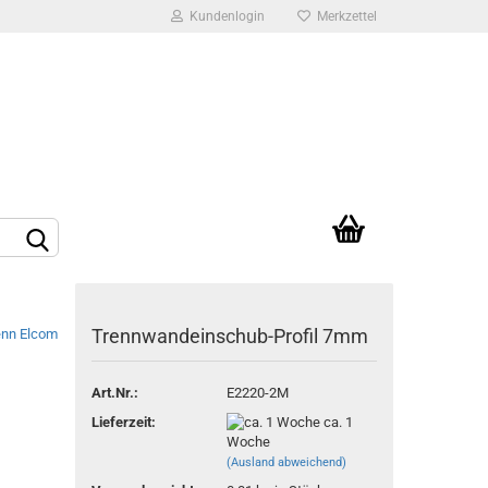
Kundenlogin
Merkzettel
Ihr Warenkorb
0,00 EUR
rstellen
Trennwandeinschub-Profil 7mm
rt vergessen?
Art.Nr.:
E2220-2M
Lieferzeit:
ca. 1
Woche
(Ausland abweichend)