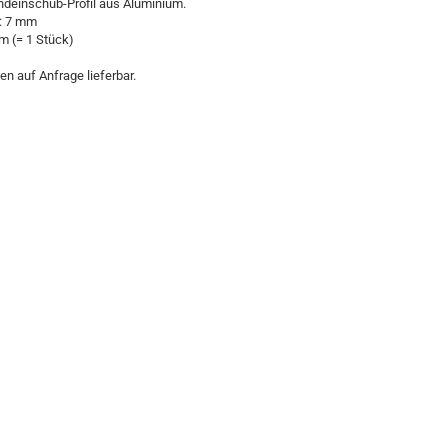
deinschub-Profil aus Aluminium.
: 7 mm
m (= 1 Stück)
n auf Anfrage lieferbar.