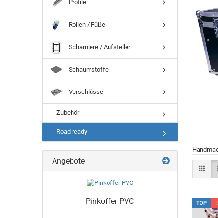
Profile
Rollen / Füße
Scharniere / Aufsteller
Schaumstoffe
Verschlüsse
Zubehör
Road ready
Handmade
Angebote
Pinkoffer PVC
TOP
-