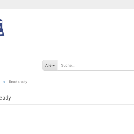
Alle
»
Road ready
Konto e
Passwo
ready