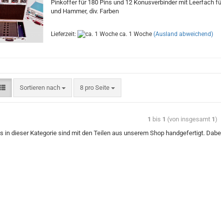
Pinkoffer für 180 Pins und 12 Konusverbinder mit Leerfach fü
und Hammer, div. Farben
Lieferzeit:
ca. 1 Woche
(Ausland abweichend)
Sortieren nach
8 pro Seite
1
bis
1
(von insgesamt
1
)
s in dieser Kategorie sind mit den Teilen aus unserem Shop handgefertigt. Dabei