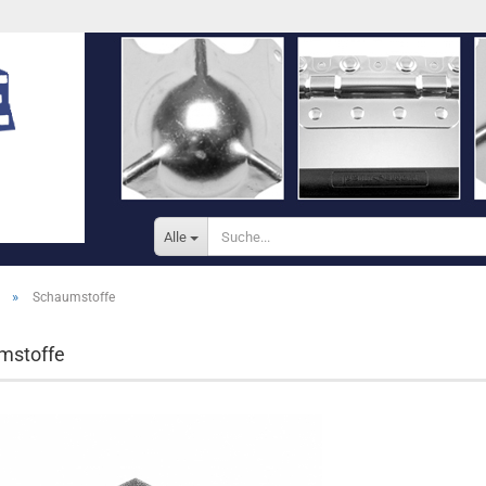
Alle
»
Schaumstoffe
Konto e
Passwo
mstoffe