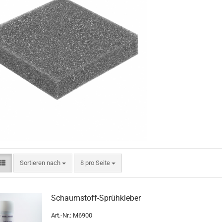
Sortieren nach
8 pro Seite
Schaumstoff-Sprühkleber
Art.-Nr.: M6900