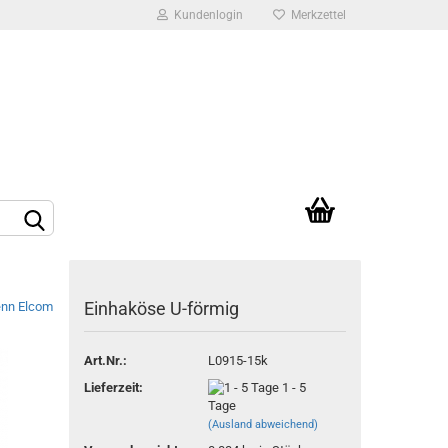
Kundenlogin
Merkzettel
Ihr Warenkorb
0,00 EUR
rstellen
Einhaköse U-förmig
rt vergessen?
Art.Nr.:
L0915-15k
Lieferzeit:
1 - 5
Tage
(Ausland abweichend)