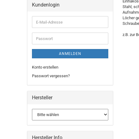
Einhakös
Kundenlogin
Stahl, sc
Aufnahme
Löcher g
Schraube
z.B. zur 
ANMELDEN
Konto erstellen
Passwort vergessen?
Hersteller
Hersteller Info