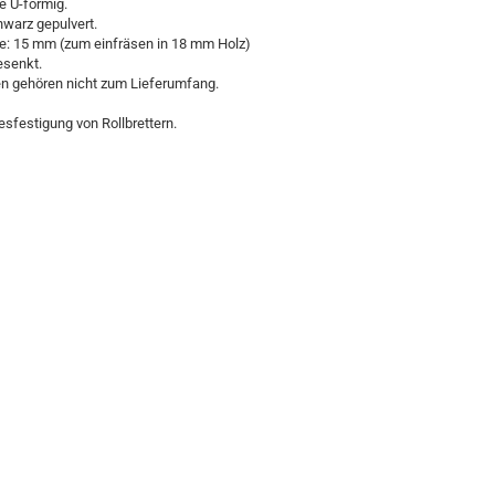
e U-förmig.
hwarz gepulvert.
: 15 mm (zum einfräsen in 18 mm Holz)
esenkt.
n gehören nicht zum Lieferumfang.
Besfestigung von Rollbrettern.