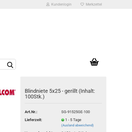
Kundenlogin
Merkzettel
Ihr Warenkorb
0,00 EUR
rstellen
Blindniete 5x25 - gerillt (Inhalt:
rt vergessen?
100Stk.)
Art.Nr.:
SG-91525GE-100
Lieferzeit:
1 - 5 Tage
(Ausland abweichend)