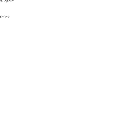
, gerillt.
 Stück