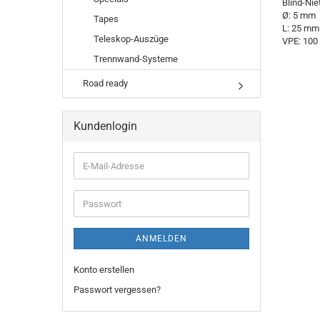
Blind-Niete
Ø: 5 mm
Tapes
L: 25 mm
Teleskop-Auszüge
VPE: 100
Trennwand-Systeme
Road ready
Kundenlogin
ANMELDEN
Konto erstellen
Passwort vergessen?