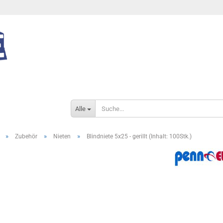
Alle
»
»
»
Zubehör
Nieten
Blindniete 5x25 - gerillt (Inhalt: 100Stk.)
Konto e
Passwo