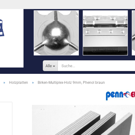
Alle
»
»
Holzplatten
Birken-Multiplex-Holz 9mm, Phenol braun
Konto e
Passwo