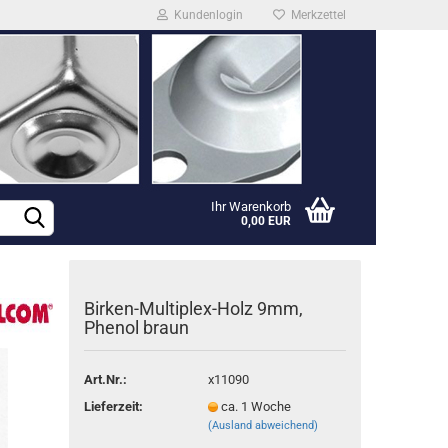
Kundenlogin
Merkzettel
Ihr Warenkorb
0,00 EUR
rstellen
Birken-Multiplex-Holz 9mm,
rt vergessen?
Phenol braun
Art.Nr.:
x11090
Lieferzeit:
ca. 1 Woche
(Ausland abweichend)