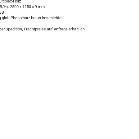
ltiplex-Holz.
B/H): 2500 x 1250 x 9 mm.
 BB
g glatt Phenolharz braun beschichtet.
er Spedition, Frachtpreise auf Anfrage erhältlich.